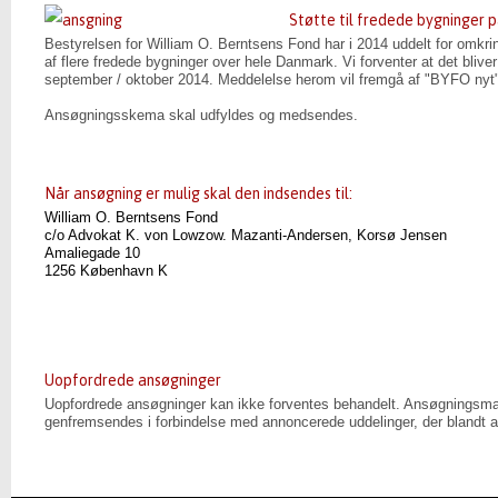
Støtte til fredede bygninger 
Bestyrelsen for William O. Berntsens Fond har i 2014 uddelt for omkring
af flere fredede bygninger over hele Danmark. Vi forventer at det blive
september / oktober 2014. Meddelelse herom vil fremgå af "BYFO nyt
Ansøgningsskema skal udfyldes og medsendes.
Når ansøgning er mulig skal den indsendes til:
William O. Berntsens Fond
c/o Advokat K. von Lowzow. Mazanti-Andersen, Korsø Jensen
Amaliegade 10
1256 København K
Uopfordrede ansøgninger
Uopfordrede ansøgninger kan ikke forventes behandelt. Ansøgningsmate
genfremsendes i forbindelse med annoncerede uddelinger, der blandt 