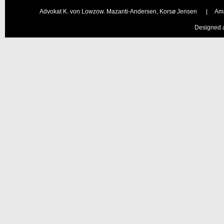
Advokat K. von Lowzow. Mazanti-Andersen, Korsø Jensen |
Designed 