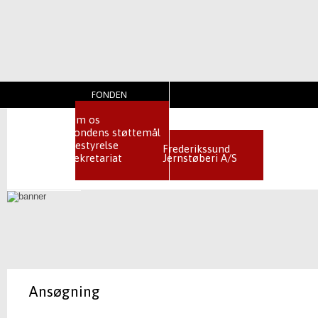
FONDEN
Om os
ERHVERVSMÆSSIGE AKTIVITET
Fondens støttemål
Bestyrelse
Frederikssund
Sekretariat
Jernstøberi A/S
FORSIDE
KONTAKT
Ansøgning